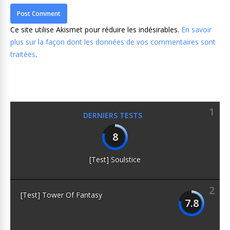
Ce site utilise Akismet pour réduire les indésirables.
En savoir
plus sur la façon dont les données de vos commentaires sont
traitées
.
1
DERNIERS TESTS
8
[Test] Soulstice
2
[Test] Tower Of Fantasy
7.8