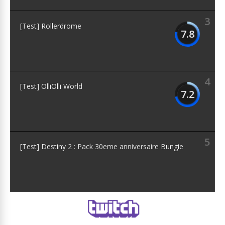
3
[Test] Rollerdrome
7.8
4
[Test] OlliOlli World
7.2
5
[Test] Destiny 2 : Pack 30eme anniversaire Bungie