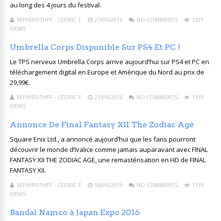
au long des 4 jours du festival.
SEPHIROTHFF - CEDRIC T
27/06/2016
NO COMMENTS
1201
VIEWS
Umbrella Corps Disponible Sur PS4 Et PC !
Le TPS nerveux Umbrella Corps arrive aujourd’hui sur PS4 et PC en
téléchargement digital en Europe et Amérique du Nord au prix de
29,99€.
SEPHIROTHFF - CEDRIC T
21/06/2016
NO COMMENTS
1103
VIEWS
Annonce De Final Fantasy XII The Zodiac Age
Square Enix Ltd., a annoncé aujourd’hui que les fans pourront
découvrir le monde d’Ivalice comme jamais auparavant avec FINAL
FANTASY XII THE ZODIAC AGE, une remastérisation en HD de FINAL
FANTASY XII.
SEPHIROTHFF - CEDRIC T
06/06/2016
NO COMMENTS
1135
VIEWS
Bandaï Namco à Japan Expo 2016