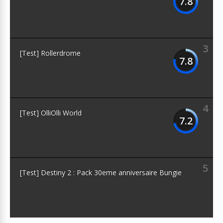
7.8
3
[Test] Rollerdrome
7.8
4
[Test] OlliOlli World
7.2
5
[Test] Destiny 2 : Pack 30eme anniversaire Bungie