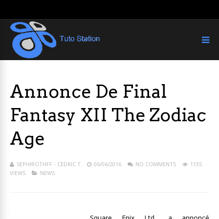
Annonce De Final
Fantasy XII The Zodiac
Age
SEPHIROTHFF - CEDRIC T
06/06/2016
NO COMMENTS
1135
VIEWS
NEWS
Square Enix Ltd., a annoncé