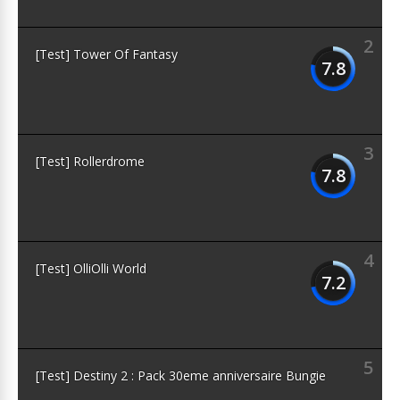
2
[Test] Tower Of Fantasy
7.8
3
[Test] Rollerdrome
7.8
4
[Test] OlliOlli World
7.2
5
[Test] Destiny 2 : Pack 30eme anniversaire Bungie