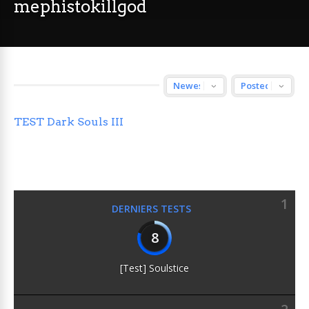
mephistokillgod
TEST Dark Souls III
1
DERNIERS TESTS
8
[Test] Soulstice