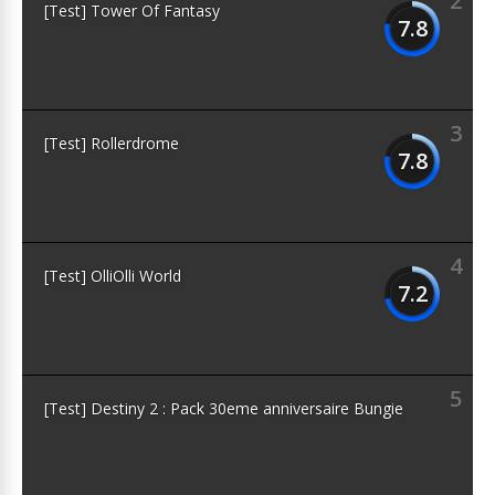
2
[Test] Tower Of Fantasy
7.8
3
[Test] Rollerdrome
7.8
4
[Test] OlliOlli World
7.2
5
[Test] Destiny 2 : Pack 30eme anniversaire Bungie