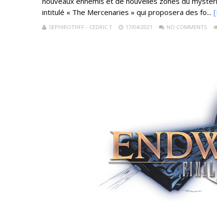
nouveaux ennemis et de nouvelles zones du mystérie
intitulé « The Mercenaries » qui proposera des fo...
[
SEPHIROTHFF - CEDRIC T
17/04/2021
NO COMMENTS