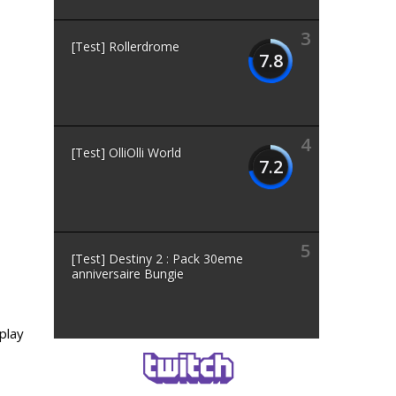
3
[Test] Rollerdrome
7.8
4
[Test] OlliOlli World
7.2
5
[Test] Destiny 2 : Pack 30eme
anniversaire Bungie
play