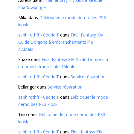
Adreck
dans
Final fantasy XIV Guide Relique
Shadowbringer
Mika
dans
Débloquer le mode demo des PS3
kiosk
sephirothff - Cedric T
dans
Final Fantasy XIV
Guide Donjons à embranchements l’île
d’Aloalo
Shake
dans
Final Fantasy XIV Guide Donjons à
embranchements l’île d’Aloalo
sephirothff - Cedric T
dans
Service réparation
bellanger
dans
Service réparation
sephirothff - Cedric T
dans
Débloquer le mode
demo des PS3 kiosk
Tino
dans
Débloquer le mode demo des PS3
kiosk
sephirothff - Cedric T
dans
Final fantasy XIV