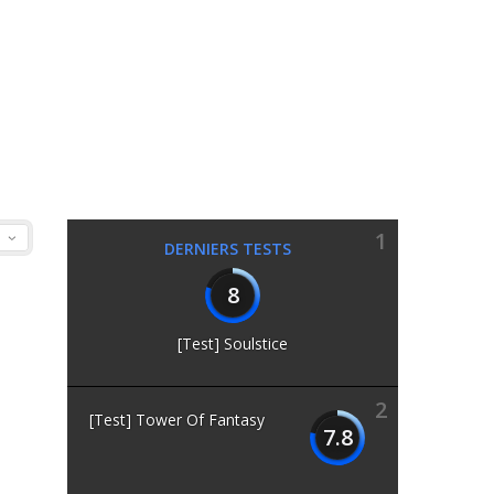
1
DERNIERS TESTS
8
[Test] Soulstice
2
[Test] Tower Of Fantasy
7.8