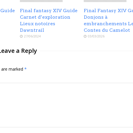
 Guide
Final fantasy XIV Guide
Final Fantasy XIV G
Carnet d’exploration
Donjons à
Lieux notoires
embranchements L
Dawntrail
Contes du Camelot
27/06/2024
03/03/2026
Leave a Reply
ds are marked
*