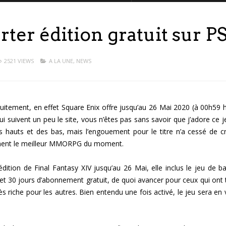
rter édition gratuit sur P
2521 VIEWS
A LA UNE
,
NEWS
tuitement, en effet Square Enix offre jusqu’au 26 Mai 2020 (à 00h59 
i suivent un peu le site, vous n’êtes pas sans savoir que j’adore ce je
auts et des bas, mais l’engouement pour le titre n’a cessé de cr
lement le meilleur MMORPG du moment.
dition de Final Fantasy XIV jusqu’au 26 Mai, elle inclus le jeu de b
 et 30 jours d’abonnement gratuit, de quoi avancer pour ceux qui ont 
s riche pour les autres. Bien entendu une fois activé, le jeu sera en 