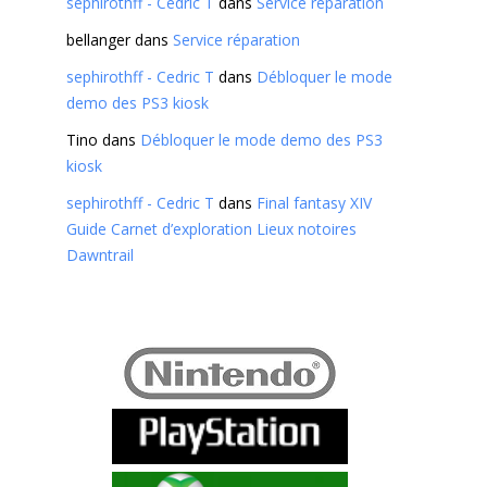
sephirothff - Cedric T
dans
Service réparation
bellanger
dans
Service réparation
sephirothff - Cedric T
dans
Débloquer le mode
demo des PS3 kiosk
Tino
dans
Débloquer le mode demo des PS3
kiosk
sephirothff - Cedric T
dans
Final fantasy XIV
Guide Carnet d’exploration Lieux notoires
Dawntrail