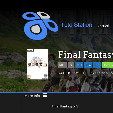
Accueil
Final Fanta
MAC
PC
PS3
PS4
PS5
Xbox S
DATE DE SORTIE:
30/09/2010
More Info
Final Fantasy XIV