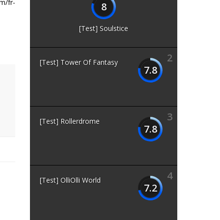
m/fr-
8
[Test] Soulstice
2
[Test] Tower Of Fantasy
7.8
3
[Test] Rollerdrome
7.8
4
[Test] OlliOlli World
7.2