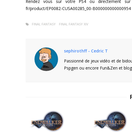
Rendez vous sur votre PS4 ou directement sur l’ad
fr/product/EP0082-CUSA00285_00-B000000000000954
FINAL FANTASY
FINAL FANTASY XIV
sephirothff - Cedric T
Passionné de jeux vidéo et de bidou
Pspgen ou encore Fun&Zen et blogu