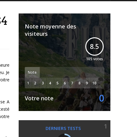
S4
Note moyenne des
visiteurs
8.5
105
votes
heure
u. Je
Note
oitre
0
Votre note
ase A
testé
votre
1
DERNIERS TESTS