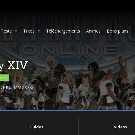
Tests
Tutos
Téléchargements
Animes
Bons plans
sy XIV
eries
GENRE:
MMORPG
Guides
Videos