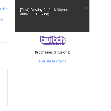
5
uide
[Test] Destiny 2 : Pack 30eme
anniversaire Bungie
es
Prochaines diffusions:
Aller sur la chaine