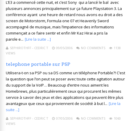
L’E3 a commencé cette nuit, et c’est Sony qui a lancé le bal avec
plusieurs annonces principalement sur ça future Playstation 3. La
conférence ayant une heure de retard nous avons eu droit a des
screen de Motorstorm, Formula one 07 et Heavenly Sword
accompagné de musique, mais l’impatience des informations
commençait a ce faire sentir et enfin Mr Kaz Hirai a pris la
parole e...
[Lire la suite ...]
SEPHIROTHFF - CEDRIC T
09/05/2006
NO COMMENTS
1138
VIEWS
telephone portable sur PSP
Utilisera-t-on sa PSP ou sa DS comme un téléphone Portable?! C’est
la question que l’on peut se poser avec toute cette agitation autour
du support de la VoIP… Beaucoup d’entre nous aiment les
Homebrews, plus particulièrement ceux qui procurent les mêmes
service à savoir des jeux et des applications qui peuvent être plus
avantageux que ceux qui proviennent de société à but l...
[Lire la
suite ...]
SEPHIROTHFF - CEDRIC T
07/05/2006
NO COMMENTS
1060
VIEWS