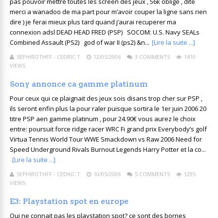
pas pouvoir mettre toutes les screen des jeux , 56k oblige , dite
merci a wanadoo de ma part pour m’avoir couper la ligne sans rien
dire ) je ferai mieux plus tard quand j’aurai recuperer ma
connexion adsl DEAD HEAD FRED (PSP) SOCOM: U.S. Navy SEALs
Combined Assault (PS2) god of war II (ps2) &n...
[Lire la suite ...]
SEPHIROTHFF - CEDRIC T
12/05/2006
3 COMMENTS
1410
VIEWS
Sony annonce ca gamme platinum
Pour ceux qui ce plaignait des jeux sois disans trop cher sur PSP ,
ils seront enfin plus la pour raler puisque sortira le 1er juin 2006 20
titre PSP aen gamme platinum , pour 24.90€ vous aurez le choix
entre: poursuit force ridge racer WRC Fi grand prix Everybody’s golf
Virtua Tennis World Tour WWE Smackdown vs Raw 2006 Need for
Speed Underground Rivals Burnout Legends Harry Potter et la co...
[Lire la suite ...]
SEPHIROTHFF - CEDRIC T
10/05/2006
5 COMMENTS
1295
VIEWS
E3: Playstation spot en europe
Qui ne connait pas les playstation spot? ce sont des bornes