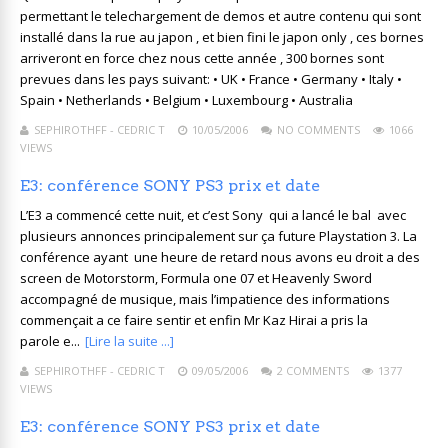
permettant le telechargement de demos et autre contenu qui sont
installé dans la rue au japon , et bien fini le japon only , ces bornes
arriveront en force chez nous cette année , 300 bornes sont
prevues dans les pays suivant: • UK • France • Germany • Italy •
Spain • Netherlands • Belgium • Luxembourg • Australia
SEPHIROTHFF - CEDRIC T
10/05/2006
NO COMMENTS
1066
VIEWS
E3: conférence SONY PS3 prix et date
L’E3 a commencé cette nuit, et c’est Sony qui a lancé le bal avec
plusieurs annonces principalement sur ça future Playstation 3. La
conférence ayant une heure de retard nous avons eu droit a des
screen de Motorstorm, Formula one 07 et Heavenly Sword
accompagné de musique, mais l’impatience des informations
commençait a ce faire sentir et enfin Mr Kaz Hirai a pris la
parole e...
[Lire la suite ...]
SEPHIROTHFF - CEDRIC T
09/05/2006
2 COMMENTS
1377
VIEWS
E3: conférence SONY PS3 prix et date