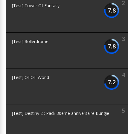
2
[Test] Tower Of Fantasy
7.8
3
[Test] Rollerdrome
7.8
4
[Test] OlliOlli World
7.2
5
[Test] Destiny 2 : Pack 30eme anniversaire Bungie