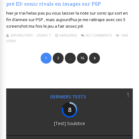
pré E3: sonic rivals en images sur PSP
hier je n’ai helas pas pu vous laisser la note sur sonic qui sort en
fin d’annee sur PSP , mais aujourd’hui je me rattrape avec ces 5
screenshot ma fois le jeu a l’air assez joli
SEPHIROTHFF - CEDRIC T
04/05/2006
NO COMMENTS
1463
VIEWS
1
2
…
16
1
DERNIERS TESTS
8
[Test] Soulstice