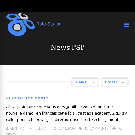
News PSP
encore une demo
allez , juste parce que vous etes gentil , je vous donne une
nouvelle demo , en francais cette fois , c’est ape academy 2 qui s’y
colle , pour la telecharger , direction lasection telechargement
SEPHIROTHFF - CEDRIC T
03/11/2006
NO COMMENTS
1634
VIEWS