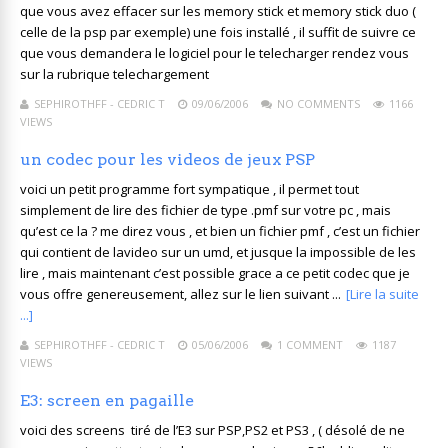
que vous avez effacer sur les memory stick et memory stick duo (
celle de la psp par exemple) une fois installé , il suffit de suivre ce
que vous demandera le logiciel pour le telecharger rendez vous
sur la rubrique telechargement
SEPHIROTHFF - CEDRIC T
09/06/2006
NO COMMENTS
1166
VIEWS
un codec pour les videos de jeux PSP
voici un petit programme fort sympatique , il permet tout
simplement de lire des fichier de type .pmf sur votre pc , mais
qu’est ce la ? me direz vous , et bien un fichier pmf , c’est un fichier
qui contient de lavideo sur un umd, et jusque la impossible de les
lire , mais maintenant c’est possible grace a ce petit codec que je
vous offre genereusement, allez sur le lien suivant ...
[Lire la suite
...]
SEPHIROTHFF - CEDRIC T
05/06/2006
1 COMMENT
1187
VIEWS
E3: screen en pagaille
voici des screens tiré de l’E3 sur PSP,PS2 et PS3 , ( désolé de ne