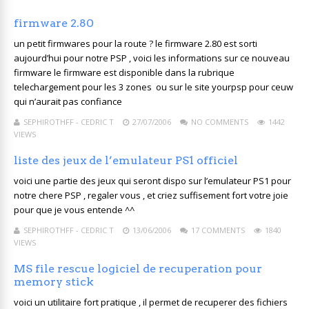
firmware 2.80
un petit firmwares pour la route ? le firmware 2.80 est sorti
aujourd’hui pour notre PSP , voici les informations sur ce nouveau
firmware le firmware est disponible dans la rubrique
telechargement pour les 3 zones ou sur le site yourpsp pour ceuw
qui n’aurait pas confiance
SEPHIROTHFF - CEDRIC T
27/07/2006
NO COMMENTS
1442
VIEWS
liste des jeux de l’emulateur PS1 officiel
voici une partie des jeux qui seront dispo sur l’emulateur PS1 pour
notre chere PSP , regaler vous , et criez suffisement fort votre joie
pour que je vous entende ^^
SEPHIROTHFF - CEDRIC T
13/06/2006
17 COMMENTS
1840
VIEWS
MS file rescue logiciel de recuperation pour
memory stick
voici un utilitaire fort pratique , il permet de recuperer des fichiers