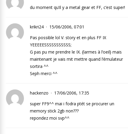
du moment qu’il y a metal gear et FF, c’est super!
krikri24
15/06/2006, 07:01
Pas possible lol V. story et en plus FF IX
YEEEEESSSSSSSSSSS;
G pas pu me prendre le IX. {larmes à l’oeil} mais
maintenant je vais mit mettre quand l’émulateur
sortira ^^
Seph merci ^^
hackenzo
17/06/2006, 17:35
super FF9^^ mai i fodra ptét se procurer un
memory stick 2gb non???
repondez moi svp^^