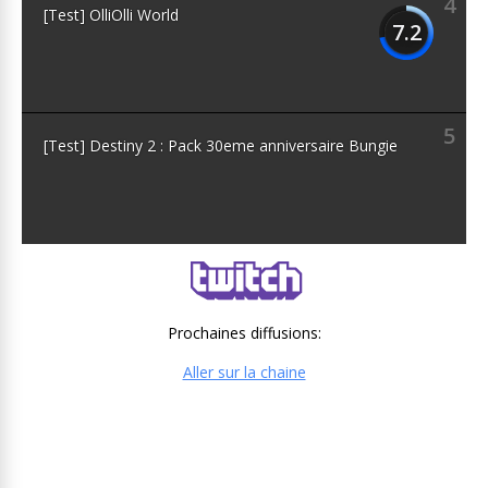
4
[Test] OlliOlli World
7.2
5
[Test] Destiny 2 : Pack 30eme anniversaire Bungie
Prochaines diffusions:
Aller sur la chaine