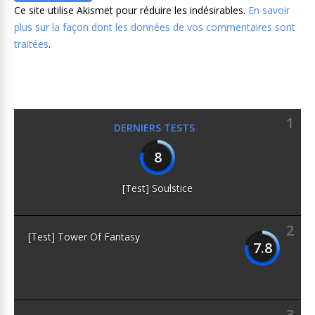
Ce site utilise Akismet pour réduire les indésirables.
En savoir
plus sur la façon dont les données de vos commentaires sont
traitées
.
1
DERNIERS TESTS
8
[Test] Soulstice
2
[Test] Tower Of Fantasy
7.8
3