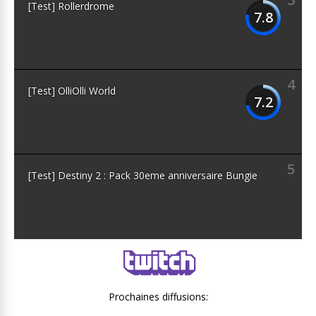
[Test] Rollerdrome
7.8
4
[Test] OlliOlli World
7.2
5
[Test] Destiny 2 : Pack 30eme anniversaire Bungie
Prochaines diffusions: