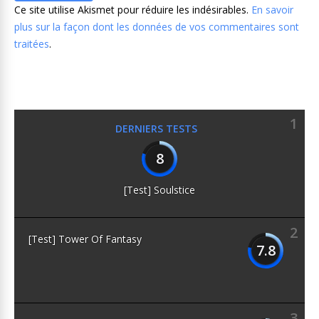
Ce site utilise Akismet pour réduire les indésirables.
En savoir
plus sur la façon dont les données de vos commentaires sont
traitées
.
1
DERNIERS TESTS
8
[Test] Soulstice
2
[Test] Tower Of Fantasy
7.8
3