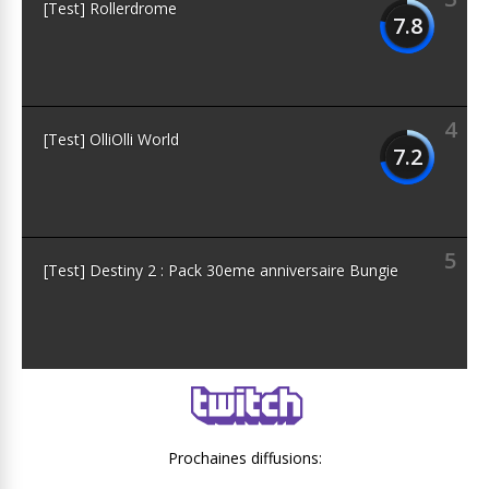
[Test] Rollerdrome
7.8
4
[Test] OlliOlli World
7.2
5
[Test] Destiny 2 : Pack 30eme anniversaire Bungie
Prochaines diffusions: