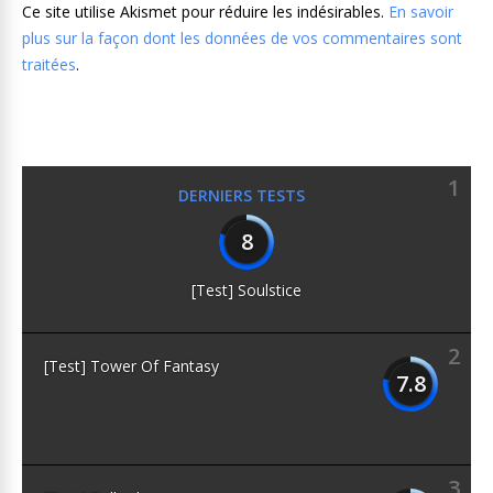
Ce site utilise Akismet pour réduire les indésirables.
En savoir
plus sur la façon dont les données de vos commentaires sont
traitées
.
1
DERNIERS TESTS
8
[Test] Soulstice
2
[Test] Tower Of Fantasy
7.8
3