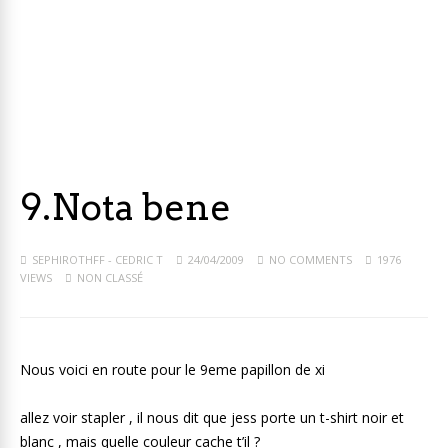
9.Nota bene
SEPHIROTHFF - CEDRIC T
24/04/2009
NO COMMENTS
1976
VIEWS
NON CLASSÉ
Nous voici en route pour le 9eme papillon de xi
allez voir stapler , il nous dit que jess porte un t-shirt noir et
blanc , mais quelle couleur cache t’il ?