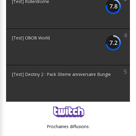
[Test] Rollerdrome
7.8
4
[Test] OlliOlli World
7.2
5
[Test] Destiny 2 : Pack 30eme anniversaire Bungie
Prochaines diffusions: