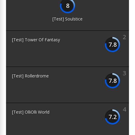
8
[Test] Soulstice
2
[Test] Tower Of Fantasy
7.8
3
[Test] Rollerdrome
7.8
4
[Test] OlliOlli World
7.2