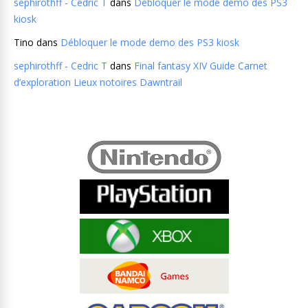
sephirothff - Cedric T
dans
Débloquer le mode demo des PS3
kiosk
Tino
dans
Débloquer le mode demo des PS3 kiosk
sephirothff - Cedric T
dans
Final fantasy XIV Guide Carnet
d’exploration Lieux notoires Dawntrail