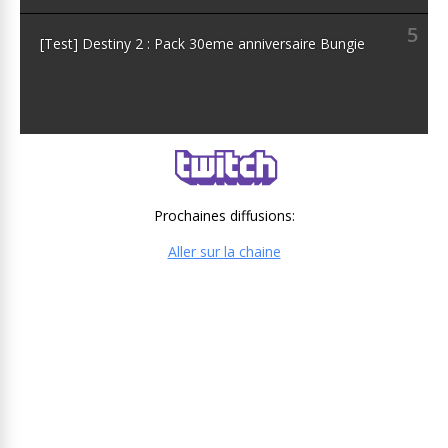
5
[Test] Destiny 2 : Pack 30eme anniversaire Bungie
Prochaines diffusions:
Aller sur la chaine