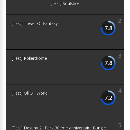
[Test] Soulstice
2
[Test] Tower Of Fantasy
7.8
3
[Test] Rollerdrome
7.8
4
[Test] OlliOlli World
7.2
5
[Test] Destiny 2 : Pack 30eme anniversaire Bungie