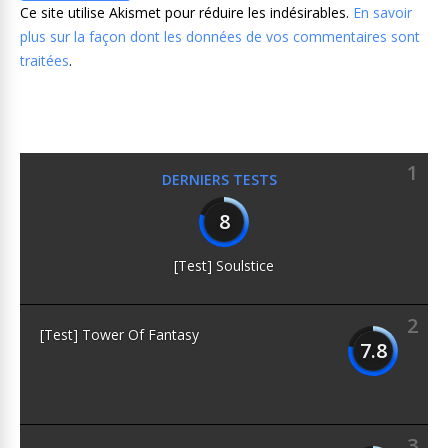
Ce site utilise Akismet pour réduire les indésirables.
En savoir
plus sur la façon dont les données de vos commentaires sont
traitées
.
1
DERNIERS TESTS
8
[Test] Soulstice
2
[Test] Tower Of Fantasy
7.8
3