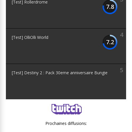
[Test] Rollerdrome
7.8
4
[Test] OlliOlli World
7.2
5
[Test] Destiny 2 : Pack 30eme anniversaire Bungie
Prochaines diffusions: