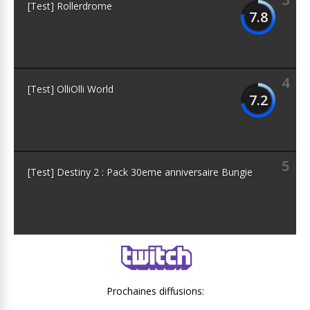
[Test] Rollerdrome
7.8
4
[Test] OlliOlli World
7.2
5
[Test] Destiny 2 : Pack 30eme anniversaire Bungie
Prochaines diffusions: