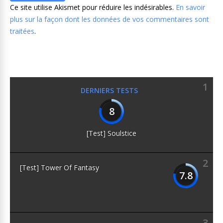
Ce site utilise Akismet pour réduire les indésirables.
En savoir
plus sur la façon dont les données de vos commentaires sont
traitées
.
1
DERNIERS TESTS
8
[Test] Soulstice
2
[Test] Tower Of Fantasy
7.8
3