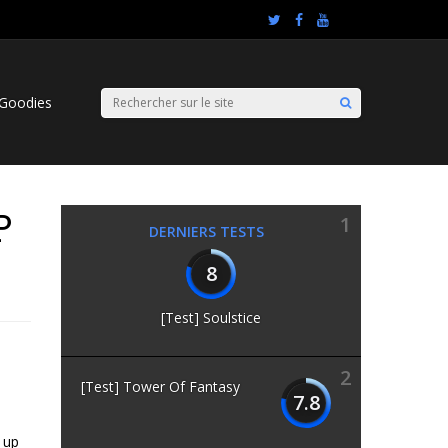
Goodies
P
1
DERNIERS TESTS
8
[Test] Soulstice
2
[Test] Tower Of Fantasy
7.8
 up