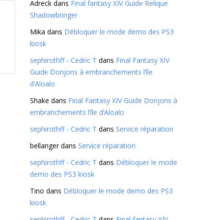
Adreck
dans
Final fantasy XIV Guide Relique
Shadowbringer
Mika
dans
Débloquer le mode demo des PS3
kiosk
sephirothff - Cedric T
dans
Final Fantasy XIV
Guide Donjons à embranchements l’île
d’Aloalo
Shake
dans
Final Fantasy XIV Guide Donjons à
embranchements l’île d’Aloalo
sephirothff - Cedric T
dans
Service réparation
bellanger
dans
Service réparation
sephirothff - Cedric T
dans
Débloquer le mode
demo des PS3 kiosk
Tino
dans
Débloquer le mode demo des PS3
kiosk
sephirothff - Cedric T
dans
Final fantasy XIV