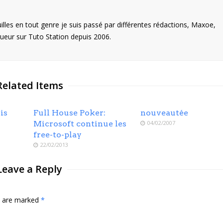
illes en tout genre je suis passé par différentes rédactions, Maxoe,
eur sur Tuto Station depuis 2006.
Related Items
is
Full House Poker:
nouveautée
Microsoft continue les
04/02/2007
free-to-play
22/02/2013
Leave a Reply
ds are marked
*