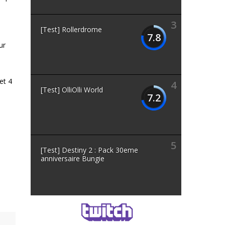
3
[Test] Rollerdrome
e
7.8
ur
et 4
4
[Test] OlliOlli World
7.2
5
[Test] Destiny 2 : Pack 30eme
anniversaire Bungie