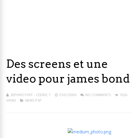
Des screens et une
video pour james bond
SEPHIROTHFF - CEDRIC T
31/01/2006
NO COMMENTS
1026
VIEWS
NEWS PSP