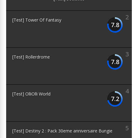
2
[Test] Tower Of Fantasy
7.8
3
[Test] Rollerdrome
7.8
4
[Test] OlliOlli World
7.2
5
[Test] Destiny 2 : Pack 30eme anniversaire Bungie