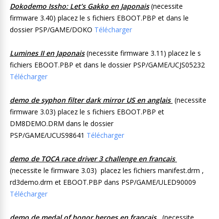
Dokodemo Issho: Let’s Gakko en Japonais
(necessite
firmware 3.40) placez le s fichiers EBOOT.PBP et dans le
dossier PSP/GAME/DOKO
Télécharger
Lumines II en Japonais
(necessite firmware 3.11) placez le s
fichiers EBOOT.PBP et dans le dossier PSP/GAME/UCJS05232
Télécharger
demo de syphon filter dark mirror US en anglais
(necessite
firmware 3.03) placez le s fichiers EBOOT.PBP et
DM8DEMO.DRM dans le dossier
PSP/GAME/UCUS98641
Télécharger
demo de TOCA race driver 3 challenge en francais
(necessite le firmware 3.03) placez les fichiers manifest.drm ,
rd3demo.drm et EBOOT.PBP dans PSP/GAME/ULED90009
Télécharger
demo de medal of honor heroes en francais
(necessite