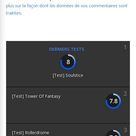
plus sur la façon dont les données de vos commentaires sont
traitées
.
1
DERNIERS TESTS
8
[Test] Soulstice
2
[Test] Tower Of Fantasy
7.8
3
[Test] Rollerdrome