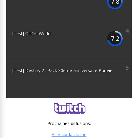
7.8
4
[Test] OlliOlli World
7.2
5
[Test] Destiny 2 : Pack 30eme anniversaire Bungie
Prochaines diffusions:
Aller sur la chaine