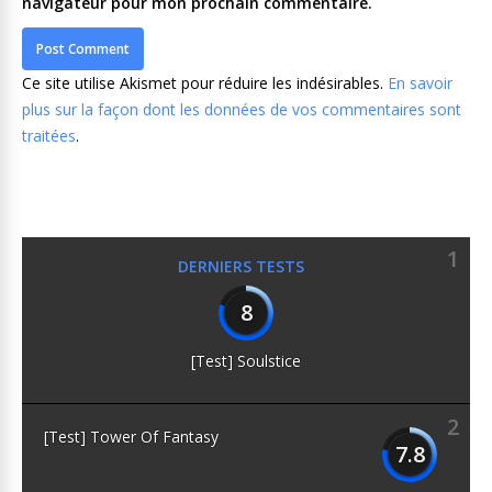
navigateur pour mon prochain commentaire.
Ce site utilise Akismet pour réduire les indésirables.
En savoir
plus sur la façon dont les données de vos commentaires sont
traitées
.
1
DERNIERS TESTS
8
[Test] Soulstice
2
[Test] Tower Of Fantasy
7.8