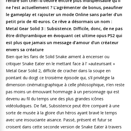
rendre son chef-d’oeuvre encore plus indispensable qu’il
ne l’est actuellement ? L’agrémenter de bonus, peaufiner
le gameplay et rajouter un mode Online sans parler d’un
petit prix de 40 euros. Ce rêve a désormais un nom :
Metal Gear Solid 3 : Subsistence. Difficile, donc, de ne pas
être dithyrambique en évoquant cet ultime opus PS2 qui
est plus que jamais un message d’amour d’un créateur
envers sa créature
Bien que les fans de Solid Snake aiment à encenser ou
critiquer Snake Eater en le mettant face à l' »auteurisant »
Metal Gear Solid 2, difficile de cracher dans la soupe en
pointant du doigt ce troisième épisode qui, s’il privilégie la
dimension cinématographique à celle philosophique, n’en reste
pas moins un émouvant hommage à un personnage qui est
devenu au fil du temps une des plus grandes icônes
vidéoludiques. De fait, Subsistence peut être comparé à une
sorte de musée à la gloire d’un héros ayant bravé le temps
avec une insouciante aisance. Passé, présent et futur se
croisent dans cette seconde version de Snake Eater à travers