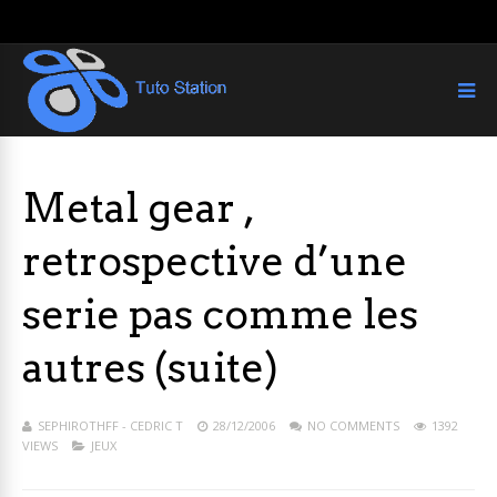
Metal gear ,
retrospective d’une
serie pas comme les
autres (suite)
SEPHIROTHFF - CEDRIC T
28/12/2006
NO COMMENTS
1392
VIEWS
JEUX