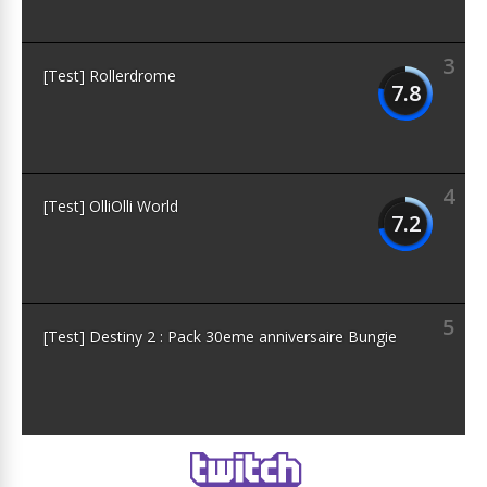
3
[Test] Rollerdrome
7.8
4
[Test] OlliOlli World
7.2
5
[Test] Destiny 2 : Pack 30eme anniversaire Bungie