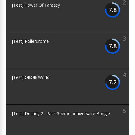
2
[Test] Tower Of Fantasy
7.8
3
[Test] Rollerdrome
7.8
4
[Test] OlliOlli World
7.2
5
[Test] Destiny 2 : Pack 30eme anniversaire Bungie