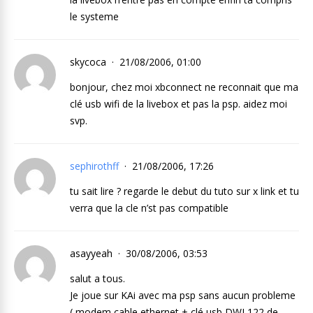
le systeme
skycoca
21/08/2006, 01:00
bonjour, chez moi xbconnect ne reconnait que ma
clé usb wifi de la livebox et pas la psp. aidez moi
svp.
sephirothff
21/08/2006, 17:26
tu sait lire ? regarde le debut du tuto sur x link et tu
verra que la cle n’st pas compatible
asayyeah
30/08/2006, 03:53
salut a tous.
Je joue sur KAi avec ma psp sans aucun probleme
( modem cable ethernet + clé usb DWL122 de