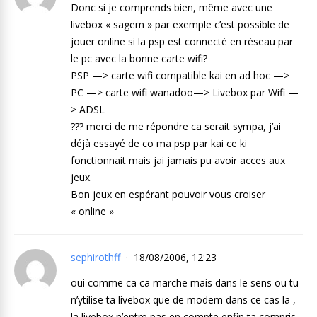
Donc si je comprends bien, même avec une
livebox « sagem » par exemple c’est possible de
jouer online si la psp est connecté en réseau par
le pc avec la bonne carte wifi?
PSP —> carte wifi compatible kai en ad hoc —>
PC —> carte wifi wanadoo—> Livebox par Wifi —
> ADSL
??? merci de me répondre ca serait sympa, j’ai
déjà essayé de co ma psp par kai ce ki
fonctionnait mais jai jamais pu avoir acces aux
jeux.
Bon jeux en espérant pouvoir vous croiser
« online »
sephirothff
18/08/2006, 12:23
oui comme ca ca marche mais dans le sens ou tu
n’ytilise ta livebox que de modem dans ce cas la ,
la livebox n’entre pas en compte enfin ta compris