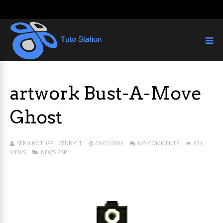
artwork Bust-A-Move
Ghost
SEPHIROTHFF - CEDRIC T
08/02/2006
NO COMMENTS
931
VIEWS
NEWS PSP