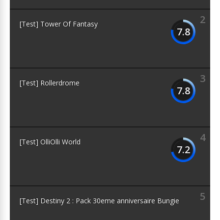
2
[Test] Tower Of Fantasy
7.8
3
[Test] Rollerdrome
7.8
4
[Test] OlliOlli World
7.2
5
[Test] Destiny 2 : Pack 30eme anniversaire Bungie