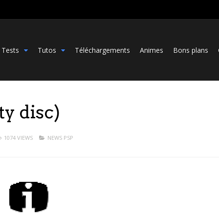
Tests
Tutos
Téléchargements
Animes
Bons plans
ty disc)
1074 VIEWS
NEWS PSP