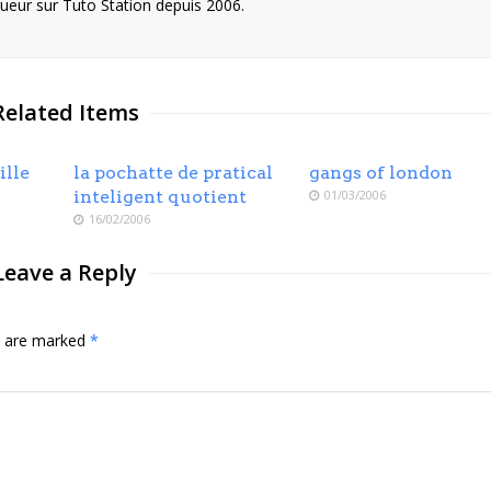
eur sur Tuto Station depuis 2006.
Related Items
ille
la pochatte de pratical
gangs of london
inteligent quotient
01/03/2006
16/02/2006
Leave a Reply
ds are marked
*