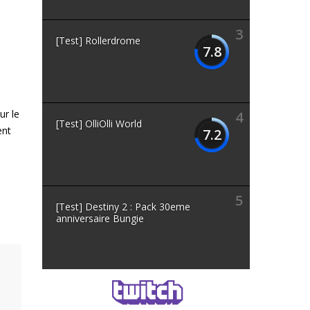
3
[Test] Rollerdrome
7.8
ur le
4
[Test] OlliOlli World
ent
7.2
5
[Test] Destiny 2 : Pack 30eme
anniversaire Bungie