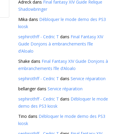
Adreck
dans
Final fantasy XIV Guide Relique
Shadowbringer
Mika
dans
Débloquer le mode demo des PS3
kiosk
sephirothff - Cedric T
dans
Final Fantasy XIV
Guide Donjons à embranchements l’île
d’Aloalo
Shake
dans
Final Fantasy XIV Guide Donjons à
embranchements l’île d’Aloalo
sephirothff - Cedric T
dans
Service réparation
bellanger
dans
Service réparation
sephirothff - Cedric T
dans
Débloquer le mode
demo des PS3 kiosk
Tino
dans
Débloquer le mode demo des PS3
kiosk
sephirothff - Cedric T
dans
Final fantasy XIV