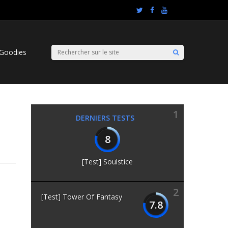
Goodies
1
DERNIERS TESTS
8
[Test] Soulstice
2
[Test] Tower Of Fantasy
7.8