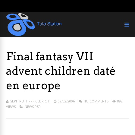
Final fantasy VII
advent children daté
en europe
SEPHIROTHFF - CEDRIC T
09/02/2006
NO COMMENTS
892
VIEWS
NEWS PSP