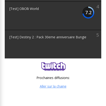
4
[Test] OlliOlli World
7.2
5
[Test] Destiny 2 : Pack 30eme anniversaire Bungie
Prochaines diffusions:
Aller sur la chaine