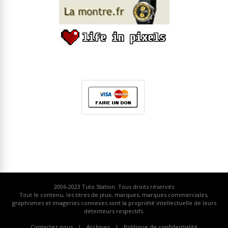
2006-2023
Tuto Station
. Tous droits réservés
Tout le contenu, les titres de jeux, marques, marques commerciales,
graphismes et imageries connexes sont la propriété intellectuelle de leurs
détenteurs respectifs.
Contactez nous
Archives
Politique de confidentialité