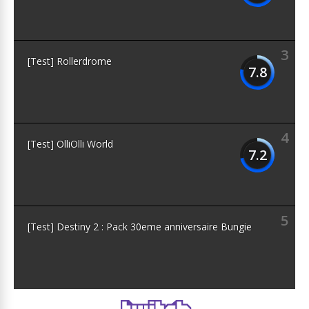
3
[Test] Rollerdrome
7.8
4
[Test] OlliOlli World
7.2
5
[Test] Destiny 2 : Pack 30eme anniversaire Bungie