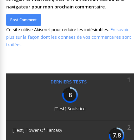
navigateur pour mon prochain commentaire.
Ce site utilise Akismet pour réduire les indésirables.
En savoir
plus sur la façon dont les données de vos commentaires sont
traitées
.
1
DERNIERS TESTS
8
[Test] Soulstice
2
[Test] Tower Of Fantasy
7.8