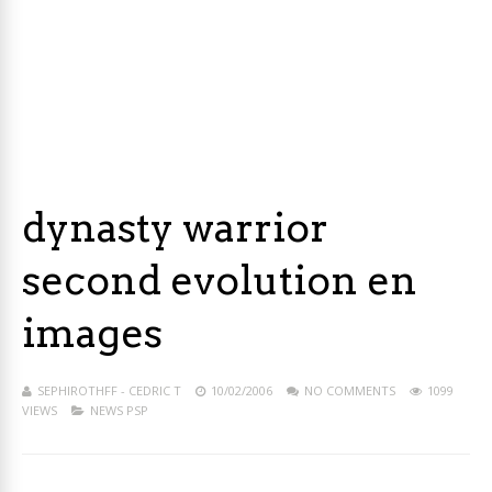
dynasty warrior
second evolution en
images
SEPHIROTHFF - CEDRIC T
10/02/2006
NO COMMENTS
1099
VIEWS
NEWS PSP