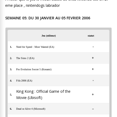
eme place , nintendogs labrador
SEMAINE 05: DU 30 JANVIER AU 05 FEVRIER 2006
Jeu (editeur)
statut
1.
Need for Speed : Most Wanted (EA)
+
+
2.
The Sims 2 (EA)
+
3.
Pro Evolution Soccer 5 (Konami)
4.
Fifa 2006 (EA)
+
King Kong : Official Game of the
+
5.
Movie (Ubisoft)
–
6.
Dead or Alive 4 (Microsoft)