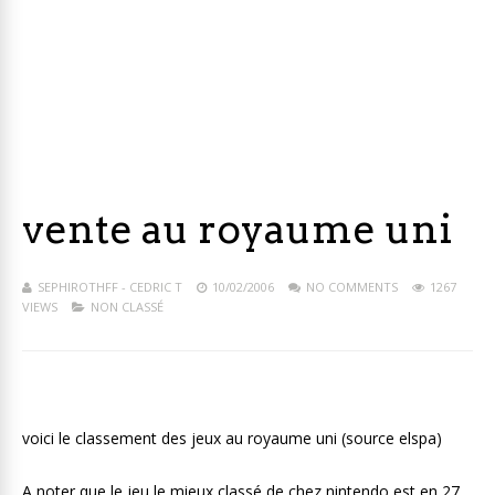
vente au royaume uni
SEPHIROTHFF - CEDRIC T
10/02/2006
NO COMMENTS
1267
VIEWS
NON CLASSÉ
voici le classement des jeux au royaume uni (source elspa)
A noter que le jeu le mieux classé de chez nintendo est en 27