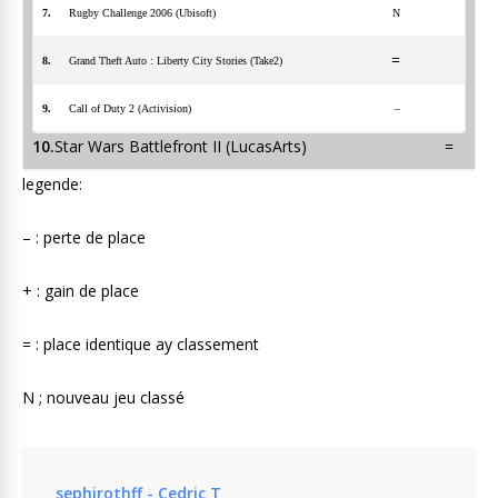
7.
Rugby Challenge 2006 (Ubisoft)
N
=
8.
Grand Theft Auto : Liberty City Stories (Take2)
9.
Call of Duty 2 (Activision)
–
10.
Star Wars Battlefront II (LucasArts) =
legende:
– : perte de place
+ : gain de place
= : place identique ay classement
N ; nouveau jeu classé
sephirothff - Cedric T