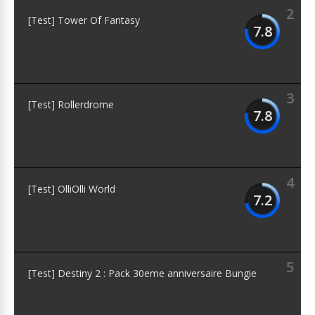
2
[Test] Tower Of Fantasy
7.8
3
[Test] Rollerdrome
7.8
4
[Test] OlliOlli World
7.2
5
[Test] Destiny 2 : Pack 30eme anniversaire Bungie