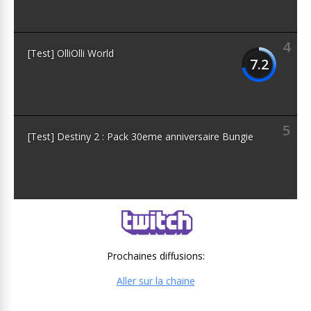
4
[Test] OlliOlli World
7.2
5
[Test] Destiny 2 : Pack 30eme anniversaire Bungie
Prochaines diffusions:
Aller sur la chaine