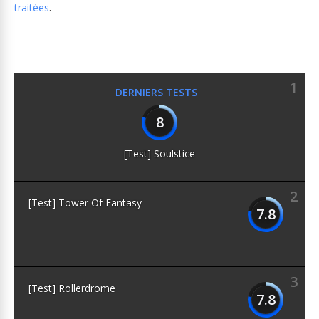
traitées
.
1
DERNIERS TESTS
8
[Test] Soulstice
2
[Test] Tower Of Fantasy
7.8
3
[Test] Rollerdrome
7.8