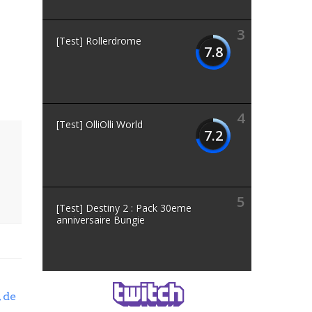
3
[Test] Rollerdrome
7.8
4
[Test] OlliOlli World
7.2
5
[Test] Destiny 2 : Pack 30eme
anniversaire Bungie
 de