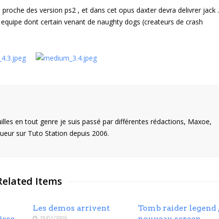
 proche des version ps2 , et dans cet opus daxter devra delivrer jack .
e equipe dont certain venant de naughty dogs (createurs de crash
illes en tout genre je suis passé par différentes rédactions, Maxoe,
eur sur Tuto Station depuis 2006.
Related Items
Les demos arrivent
Tomb raider legend ,
isse
29/01/2006
nouveau screen