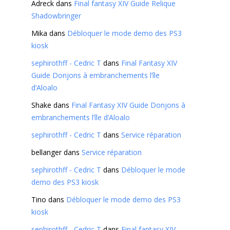
Adreck
dans
Final fantasy XIV Guide Relique
Shadowbringer
Mika
dans
Débloquer le mode demo des PS3
kiosk
sephirothff - Cedric T
dans
Final Fantasy XIV
Guide Donjons à embranchements l’île
d’Aloalo
Shake
dans
Final Fantasy XIV Guide Donjons à
embranchements l’île d’Aloalo
sephirothff - Cedric T
dans
Service réparation
bellanger
dans
Service réparation
sephirothff - Cedric T
dans
Débloquer le mode
demo des PS3 kiosk
Tino
dans
Débloquer le mode demo des PS3
kiosk
sephirothff - Cedric T
dans
Final fantasy XIV