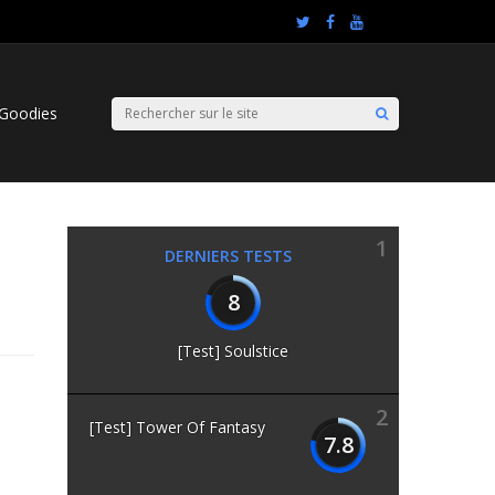
Goodies
1
DERNIERS TESTS
8
[Test] Soulstice
2
[Test] Tower Of Fantasy
7.8