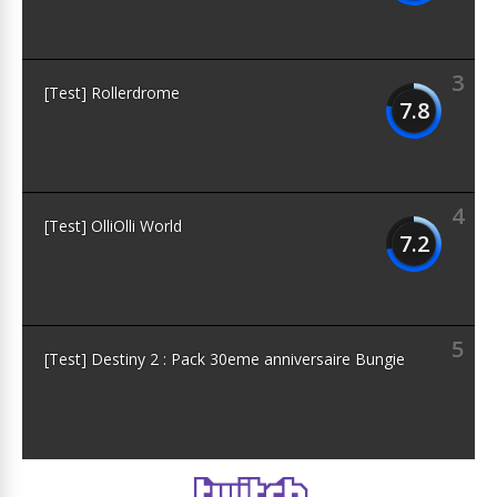
3
[Test] Rollerdrome
7.8
4
[Test] OlliOlli World
7.2
5
[Test] Destiny 2 : Pack 30eme anniversaire Bungie