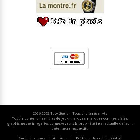
2006-2023
Tuto Station
. Tous droits réservés
Tout le contenu, les titres de jeux, marques, marques commerciales,
graphismes et imageries connexes sont la propriété intellectuelle de leurs
détenteurs respectifs.
Contactez nous
Archives
Politique de confidentialité