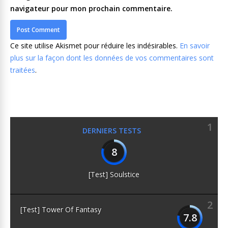
navigateur pour mon prochain commentaire.
Ce site utilise Akismet pour réduire les indésirables.
En savoir
plus sur la façon dont les données de vos commentaires sont
traitées
.
1
DERNIERS TESTS
8
[Test] Soulstice
2
[Test] Tower Of Fantasy
7.8