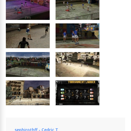
sephirothff - Cedric T