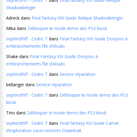
sephirothff - Cedric T
dans
Final fantasy XIV Guide Relique
Shadowbringer
Adreck
dans
Final fantasy XIV Guide Relique Shadowbringer
Mika
dans
Débloquer le mode demo des PS3 kiosk
sephirothff - Cedric T
dans
Final Fantasy XIV Guide Donjons à
embranchements l’île d’Aloalo
Shake
dans
Final Fantasy XIV Guide Donjons à
embranchements l’île d’Aloalo
sephirothff - Cedric T
dans
Service réparation
bellanger
dans
Service réparation
sephirothff - Cedric T
dans
Débloquer le mode demo des PS3
kiosk
Tino
dans
Débloquer le mode demo des PS3 kiosk
sephirothff - Cedric T
dans
Final fantasy XIV Guide Carnet
d’exploration Lieux notoires Dawntrail