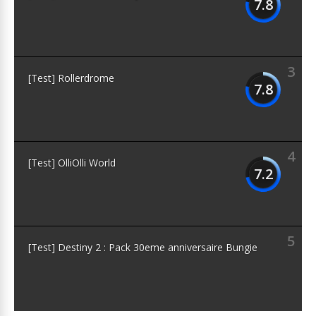
7.8
3
[Test] Rollerdrome
7.8
4
[Test] OlliOlli World
7.2
5
[Test] Destiny 2 : Pack 30eme anniversaire Bungie