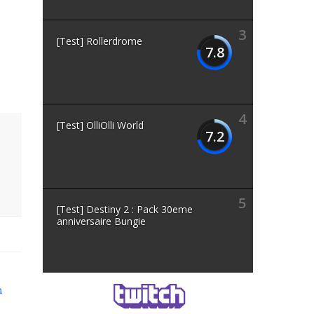
3
[Test] Rollerdrome
7.8
4
[Test] OlliOlli World
7.2
5
[Test] Destiny 2 : Pack 30eme
anniversaire Bungie
n