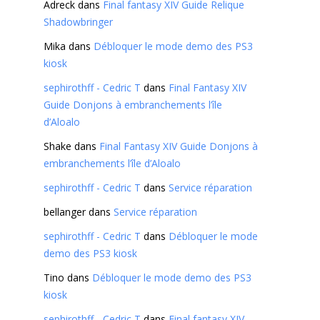
Adreck
dans
Final fantasy XIV Guide Relique
Shadowbringer
Mika
dans
Débloquer le mode demo des PS3
kiosk
sephirothff - Cedric T
dans
Final Fantasy XIV
Guide Donjons à embranchements l’île
d’Aloalo
Shake
dans
Final Fantasy XIV Guide Donjons à
embranchements l’île d’Aloalo
sephirothff - Cedric T
dans
Service réparation
bellanger
dans
Service réparation
sephirothff - Cedric T
dans
Débloquer le mode
demo des PS3 kiosk
Tino
dans
Débloquer le mode demo des PS3
kiosk
sephirothff - Cedric T
dans
Final fantasy XIV