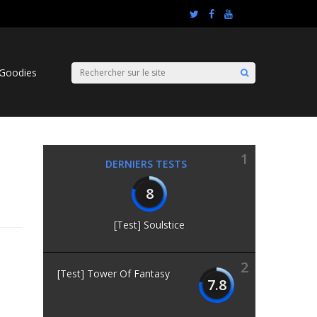
Goodies
1
DERNIERS TESTS
8
[Test] Soulstice
2
[Test] Tower Of Fantasy
7.8