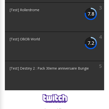
3
[Test] Rollerdrome
7.8
4
[Test] OlliOlli World
7.2
5
[Test] Destiny 2 : Pack 30eme anniversaire Bungie