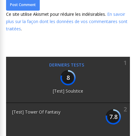
Ce site utilise Akismet pour réduire les indésirables.
En savoir
plus sur la façon dont les données de vos commentaires sont
traitées
.
1
DERNIERS TESTS
8
[Test] Soulstice
2
[Test] Tower Of Fantasy
7.8