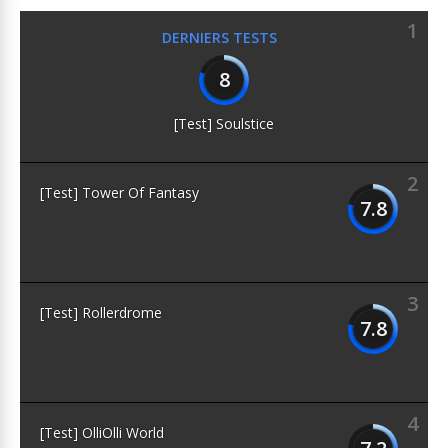
1
DERNIERS TESTS
8
[Test] Soulstice
2
[Test] Tower Of Fantasy
7.8
3
[Test] Rollerdrome
7.8
4
[Test] OlliOlli World