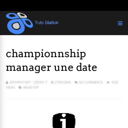
championnship
manager une date
SEPHIROTHFF - CEDRIC T
27/03/2006
NO COMMENTS
1030
VIEWS
NEWS PSP