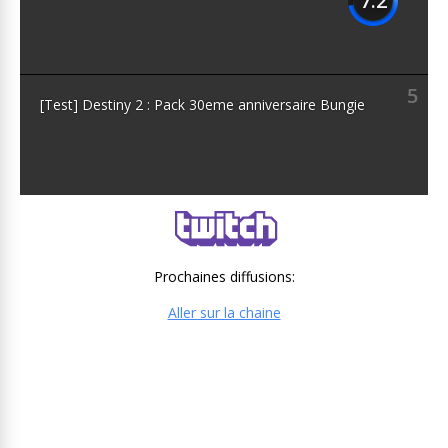
7.2
5
[Test] Destiny 2 : Pack 30eme anniversaire Bungie
Prochaines diffusions:
Aller sur la chaine