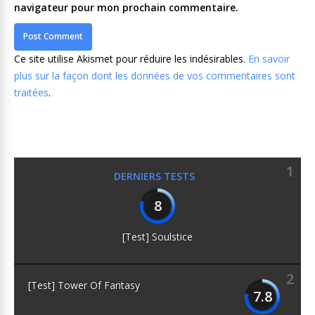
navigateur pour mon prochain commentaire.
Ce site utilise Akismet pour réduire les indésirables.
En savoir
plus sur la façon dont les données de vos commentaires sont
traitées
.
1
DERNIERS TESTS
8
[Test] Soulstice
2
[Test] Tower Of Fantasy
7.8