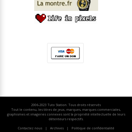
2006-2023
Tuto Station
. Tous droits réservés
Tout le contenu, les titres de jeux, marques, marques commerciales,
graphismes et imageries connexes sont la propriété intellectuelle de leurs
détenteurs respectifs.
Contactez nous
Archives
Politique de confidentialité