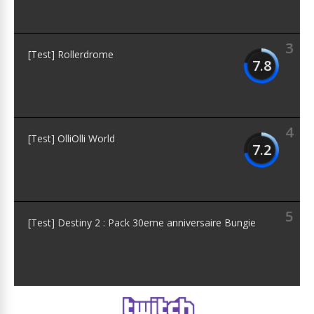
3
[Test] Rollerdrome
7.8
4
[Test] OlliOlli World
7.2
5
[Test] Destiny 2 : Pack 30eme anniversaire Bungie