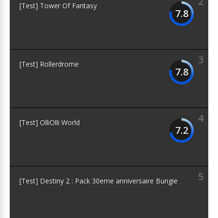
2
[Test] Tower Of Fantasy
7.8
3
[Test] Rollerdrome
7.8
4
[Test] OlliOlli World
7.2
5
[Test] Destiny 2 : Pack 30eme anniversaire Bungie