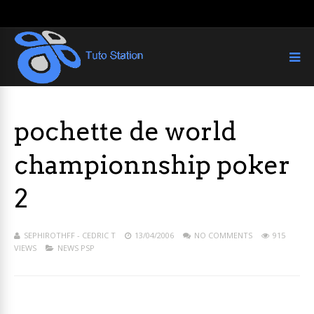
pochette de world
championnship poker
2
SEPHIROTHFF - CEDRIC T
13/04/2006
NO COMMENTS
915
VIEWS
NEWS PSP