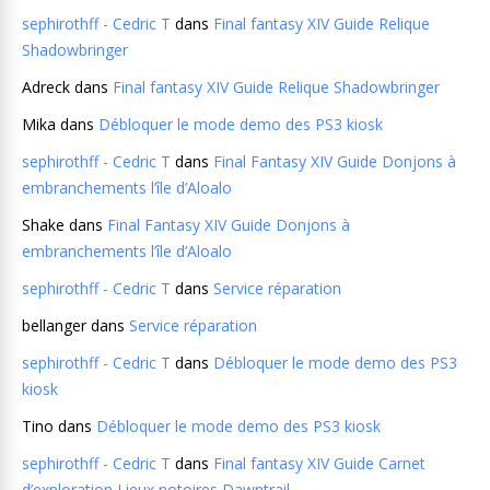
sephirothff - Cedric T
dans
Final fantasy XIV Guide Relique
Shadowbringer
Adreck
dans
Final fantasy XIV Guide Relique Shadowbringer
Mika
dans
Débloquer le mode demo des PS3 kiosk
sephirothff - Cedric T
dans
Final Fantasy XIV Guide Donjons à
embranchements l’île d’Aloalo
Shake
dans
Final Fantasy XIV Guide Donjons à
embranchements l’île d’Aloalo
sephirothff - Cedric T
dans
Service réparation
bellanger
dans
Service réparation
sephirothff - Cedric T
dans
Débloquer le mode demo des PS3
kiosk
Tino
dans
Débloquer le mode demo des PS3 kiosk
sephirothff - Cedric T
dans
Final fantasy XIV Guide Carnet
d’exploration Lieux notoires Dawntrail