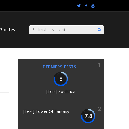
Goodies
1
DERNIERS TESTS
8
[Test] Soulstice
2
[Test] Tower Of Fantasy
7.8