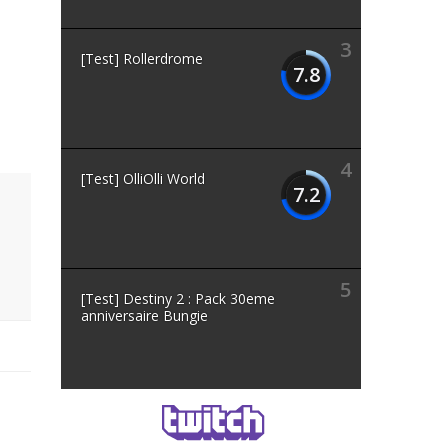
3
[Test] Rollerdrome
7.8
4
[Test] OlliOlli World
7.2
5
[Test] Destiny 2 : Pack 30eme
anniversaire Bungie