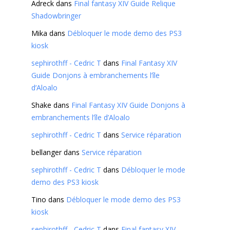
Adreck
dans
Final fantasy XIV Guide Relique
Shadowbringer
Mika
dans
Débloquer le mode demo des PS3
kiosk
sephirothff - Cedric T
dans
Final Fantasy XIV
Guide Donjons à embranchements l’île
d’Aloalo
Shake
dans
Final Fantasy XIV Guide Donjons à
embranchements l’île d’Aloalo
sephirothff - Cedric T
dans
Service réparation
bellanger
dans
Service réparation
sephirothff - Cedric T
dans
Débloquer le mode
demo des PS3 kiosk
Tino
dans
Débloquer le mode demo des PS3
kiosk
sephirothff - Cedric T
dans
Final fantasy XIV