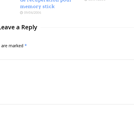
memory stick
09/06/2006
Leave a Reply
ds are marked
*