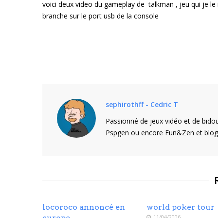
voici deux video du gameplay de talkman , jeu qui je le
branche sur le port usb de la console
sephirothff - Cedric T
Passionné de jeux vidéo et de bidou
Pspgen ou encore Fun&Zen et blogu
locoroco annoncé en
world poker tour
europe
11/04/2006