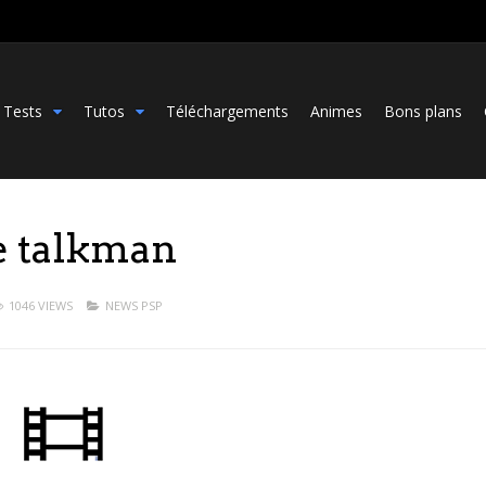
Tests
Tutos
Téléchargements
Animes
Bons plans
e talkman
1046 VIEWS
NEWS PSP