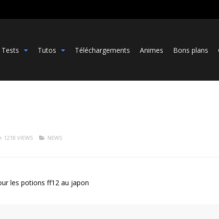
Tests
Tutos
Téléchargements
Animes
Bons plans
1218 VIEWS
NEWS
pour les potions ff12 au japon