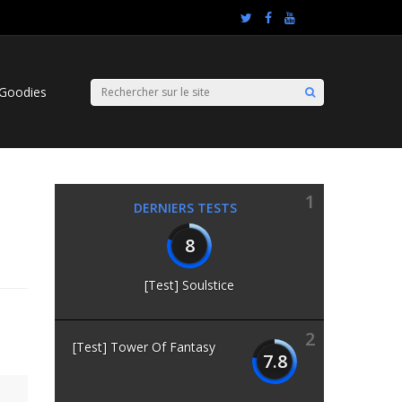
Goodies
1
DERNIERS TESTS
8
[Test] Soulstice
2
[Test] Tower Of Fantasy
7.8