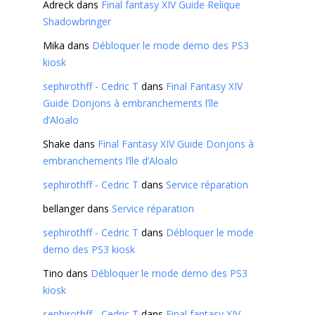
Adreck
dans
Final fantasy XIV Guide Relique
Shadowbringer
Mika
dans
Débloquer le mode demo des PS3
kiosk
sephirothff - Cedric T
dans
Final Fantasy XIV
Guide Donjons à embranchements l’île
d’Aloalo
Shake
dans
Final Fantasy XIV Guide Donjons à
embranchements l’île d’Aloalo
sephirothff - Cedric T
dans
Service réparation
bellanger
dans
Service réparation
sephirothff - Cedric T
dans
Débloquer le mode
demo des PS3 kiosk
Tino
dans
Débloquer le mode demo des PS3
kiosk
sephirothff - Cedric T
dans
Final fantasy XIV