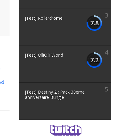
3
[Test] Rollerdrome
7.8
4
[Test] OlliOlli World
7.2
e
ed
5
[Test] Destiny 2 : Pack 30eme
anniversaire Bungie