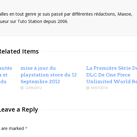
illes en tout genre je suis passé par différentes rédactions, Maxoe,
eur sur Tuto Station depuis 2006.
Related Items
autés
mise à jour du
La Première Série D
a et
playstation store du 12
DLC De One Piece
 du
Septembre 2012
Unlimited World R
12/09/2012
18/07/2014
Leave a Reply
ds are marked
*