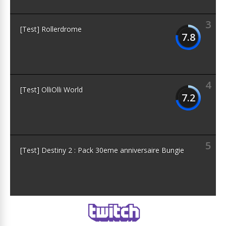
3
[Test] Rollerdrome
7.8
4
[Test] OlliOlli World
7.2
5
[Test] Destiny 2 : Pack 30eme anniversaire Bungie