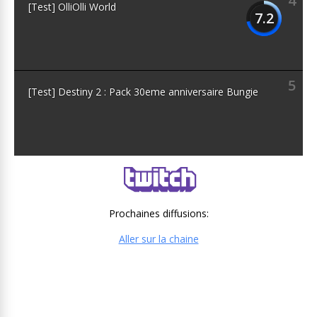
4
[Test] OlliOlli World
7.2
5
[Test] Destiny 2 : Pack 30eme anniversaire Bungie
Prochaines diffusions:
Aller sur la chaine