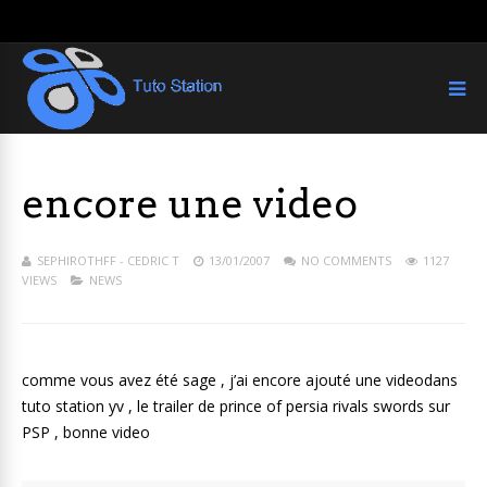
encore une video
SEPHIROTHFF - CEDRIC T
13/01/2007
NO COMMENTS
1127
VIEWS
NEWS
comme vous avez été sage , j’ai encore ajouté une videodans
tuto station yv , le trailer de prince of persia rivals swords sur
PSP , bonne video