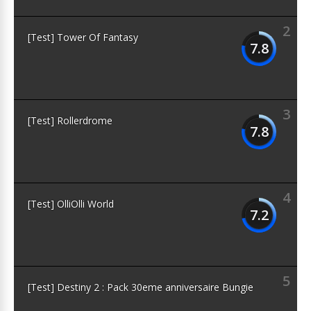
2
[Test] Tower Of Fantasy
7.8
3
[Test] Rollerdrome
7.8
4
[Test] OlliOlli World
7.2
5
[Test] Destiny 2 : Pack 30eme anniversaire Bungie