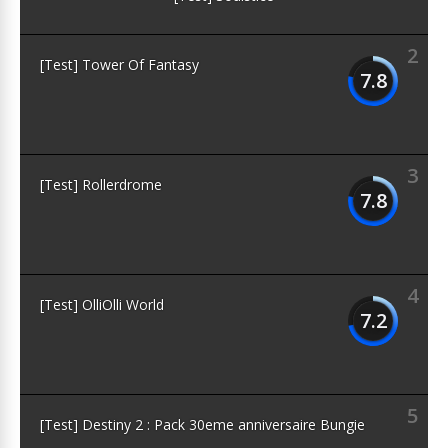
2
[Test] Tower Of Fantasy
7.8
3
[Test] Rollerdrome
7.8
4
[Test] OlliOlli World
7.2
5
[Test] Destiny 2 : Pack 30eme anniversaire Bungie