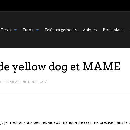
Tests
Tutos
Téléchargements
Animes
Bons plans
n de yellow dog et MAME
1130 VIEWS
NON CLASSÉ
w dog , je mettrai sous peu les videos manquante comme precisé dans le 