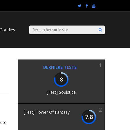
Goodies
1
DERNIERS TESTS
8
[Test] Soulstice
2
[Test] Tower Of Fantasy
7.8
tuto