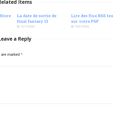
Related Items
-Store
La date de sortie de
Lire des flux RSS tex
final fantasy 13
sur votre PSP
13/11/2009
19/07/2006
Leave a Reply
ds are marked
*