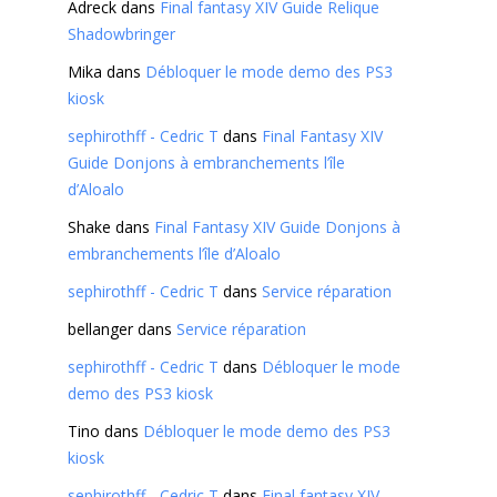
Adreck
dans
Final fantasy XIV Guide Relique
Shadowbringer
Mika
dans
Débloquer le mode demo des PS3
kiosk
sephirothff - Cedric T
dans
Final Fantasy XIV
Guide Donjons à embranchements l’île
d’Aloalo
Shake
dans
Final Fantasy XIV Guide Donjons à
embranchements l’île d’Aloalo
sephirothff - Cedric T
dans
Service réparation
bellanger
dans
Service réparation
sephirothff - Cedric T
dans
Débloquer le mode
demo des PS3 kiosk
Tino
dans
Débloquer le mode demo des PS3
kiosk
sephirothff - Cedric T
dans
Final fantasy XIV