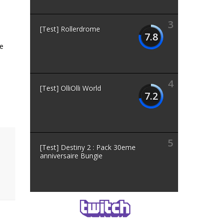
3
[Test] Rollerdrome
7.8
ne
4
[Test] OlliOlli World
7.2
5
[Test] Destiny 2 : Pack 30eme
anniversaire Bungie