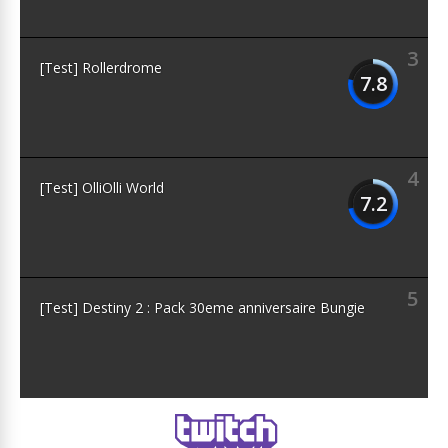
3
[Test] Rollerdrome
7.8
4
[Test] OlliOlli World
7.2
5
[Test] Destiny 2 : Pack 30eme anniversaire Bungie