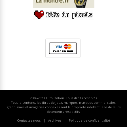
2006-2023
Tuto Station
. Tous droits réservés
Tout le contenu, les titres de jeux, marques, marques commerciales,
graphismes et imageries connexes sont la propriété intellectuelle de leurs
détenteurs respectifs.
Contactez nous
Archives
Politique de confidentialité