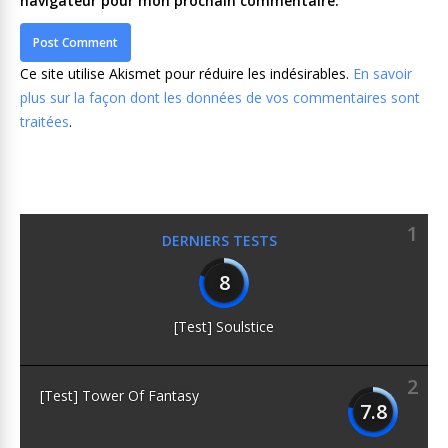
navigateur pour mon prochain commentaire.
Ce site utilise Akismet pour réduire les indésirables.
En savoir
plus sur la façon dont les données de vos commentaires sont
traitées
.
1
DERNIERS TESTS
8
[Test] Soulstice
2
[Test] Tower Of Fantasy
7.8