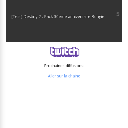
5
[Test] Destiny 2 : Pack 30eme anniversaire Bungie
Prochaines diffusions:
Aller sur la chaine