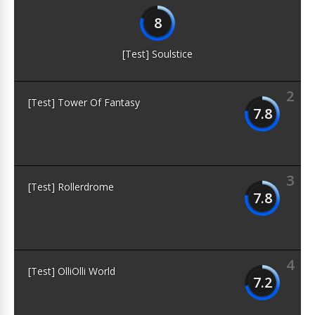
8
[Test] Soulstice
2
[Test] Tower Of Fantasy
7.8
3
[Test] Rollerdrome
7.8
4
[Test] OlliOlli World
7.2