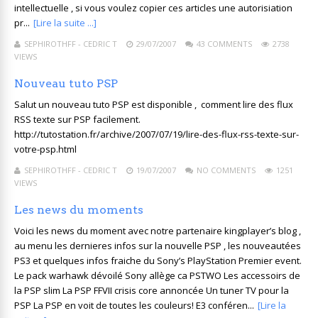
intellectuelle , si vous voulez copier ces articles une autorisiation
pr...
[Lire la suite ...]
SEPHIROTHFF - CEDRIC T
29/07/2007
43 COMMENTS
2738
VIEWS
Nouveau tuto PSP
Salut un nouveau tuto PSP est disponible , comment lire des flux
RSS texte sur PSP facilement.
http://tutostation.fr/archive/2007/07/19/lire-des-flux-rss-texte-sur-
votre-psp.html
SEPHIROTHFF - CEDRIC T
19/07/2007
NO COMMENTS
1251
VIEWS
Les news du moments
Voici les news du moment avec notre partenaire kingplayer’s blog ,
au menu les dernieres infos sur la nouvelle PSP , les nouveautées
PS3 et quelques infos fraiche du Sony’s PlayStation Premier event.
Le pack warhawk dévoilé Sony allège ca PSTWO Les accessoirs de
la PSP slim La PSP FFVII crisis core annoncée Un tuner TV pour la
PSP La PSP en voit de toutes les couleurs! E3 conféren...
[Lire la