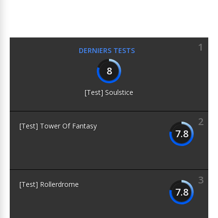
1
DERNIERS TESTS
8
[Test] Soulstice
2
[Test] Tower Of Fantasy
7.8
3
[Test] Rollerdrome
7.8