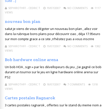
suite ...]
SEPHIROTHFF - CEDRIC T
19/07/2007
NO COMMENTS
1117
VIEWS
nouveau bon plan
salut je viens de vous dégoter un nouveau bon plan , allez voir
dans la rubrique bons plans pour découvrir ciao , déja 17.95euro
sur mon compte grace a ce site ,n’hésitez pas a vous inscrire
SEPHIROTHFF - CEDRIC T
19/07/2007
NO COMMENTS
1382
VIEWS
Bob hardware online arena
Un bob HOA , sign » par les dévellopeurs du jeu , j’ai gagné ce bob
durant un tournoi sur le jeu en ligne hardware online arena sur
PS2
SEPHIROTHFF - CEDRIC T
18/07/2007
7 COMMENTS
1318
VIEWS
Cartes postales Ragnarok
3 cartes postales ragnarok , offertes sur le stand du meme nom a