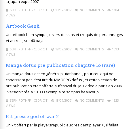
la japan expo 2007
SEPHIROTHFF - CEDRIC T
18/07/2007
NO COMMENTS
1184
VIEWS
Artbook Genji
Un artbook bien sympa , divers dessins et croquis de personnages
et autres , sur 40 pages.
SEPHIROTHFF - CEDRIC T
18/07/2007
NO COMMENTS
1093
VIEWS
Manga dofus pré publication chapitre 16 (rare)
Un manga dous est en général plutot banal , pour ceux qui ne
conaissent pas c’est tiré du MMORPG dofus , et cette version de
pré publication etait offerte aufestival du jeu video a paris en 2006
, version tirée a 10 000 exemplaire soit pas beaucoup
SEPHIROTHFF - CEDRIC T
18/07/2007
NO COMMENTS
1323
VIEWS
Kit presse god of war 2
Un kit offert par la playersrepublic aux resident player + , il fallait