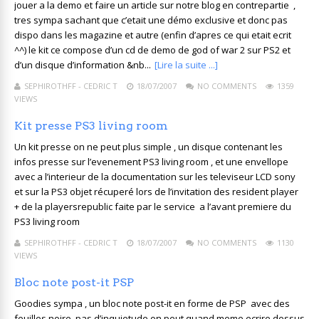
jouer a la demo et faire un article sur notre blog en contrepartie ,
tres sympa sachant que c’etait une démo exclusive et donc pas
dispo dans les magazine et autre (enfin d’apres ce qui etait ecrit
^^) le kit ce compose d’un cd de demo de god of war 2 sur PS2 et
d’un disque d’information &nb...
[Lire la suite ...]
SEPHIROTHFF - CEDRIC T
18/07/2007
NO COMMENTS
1359
VIEWS
Kit presse PS3 living room
Un kit presse on ne peut plus simple , un disque contenant les
infos presse sur l’evenement PS3 living room , et une envellope
avec a l’interieur de la documentation sur les televiseur LCD sony
et sur la PS3 objet récuperé lors de l’invitation des resident player
+ de la playersrepublic faite par le service a l’avant premiere du
PS3 living room
SEPHIROTHFF - CEDRIC T
18/07/2007
NO COMMENTS
1130
VIEWS
Bloc note post-it PSP
Goodies sympa , un bloc note post-it en forme de PSP avec des
feuilles noire, pas d’inquietude on peut quand meme ecrire dessus