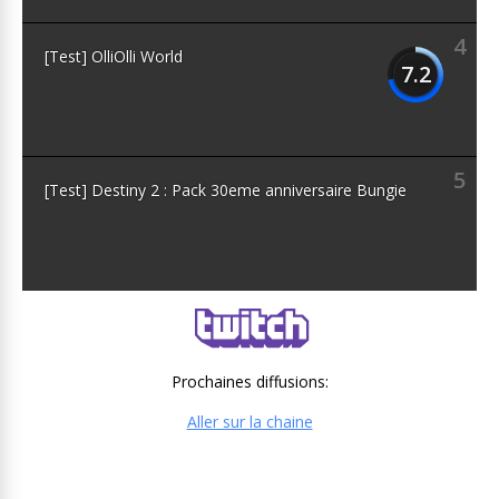
4
[Test] OlliOlli World
7.2
5
[Test] Destiny 2 : Pack 30eme anniversaire Bungie
Prochaines diffusions:
Aller sur la chaine