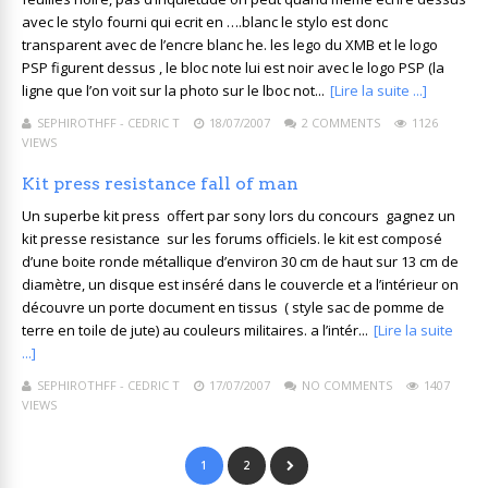
avec le stylo fourni qui ecrit en ….blanc le stylo est donc
transparent avec de l’encre blanc he. les lego du XMB et le logo
PSP figurent dessus , le bloc note lui est noir avec le logo PSP (la
ligne que l’on voit sur la photo sur le lboc not...
[Lire la suite ...]
SEPHIROTHFF - CEDRIC T
18/07/2007
2 COMMENTS
1126
VIEWS
Kit press resistance fall of man
Un superbe kit press offert par sony lors du concours gagnez un
kit presse resistance sur les forums officiels. le kit est composé
d’une boite ronde métallique d’environ 30 cm de haut sur 13 cm de
diamètre, un disque est inséré dans le couvercle et a l’intérieur on
découvre un porte document en tissus ( style sac de pomme de
terre en toile de jute) au couleurs militaires. a l’intér...
[Lire la suite
...]
SEPHIROTHFF - CEDRIC T
17/07/2007
NO COMMENTS
1407
VIEWS
1
2