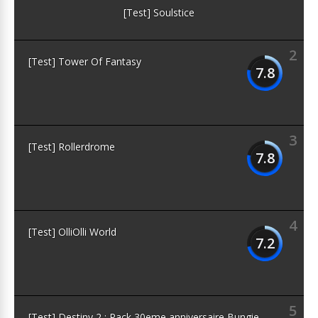
[Test] Soulstice
2
[Test] Tower Of Fantasy
7.8
3
[Test] Rollerdrome
7.8
4
[Test] OlliOlli World
7.2
5
[Test] Destiny 2 : Pack 30eme anniversaire Bungie