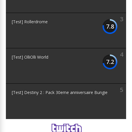
3
[Test] Rollerdrome
7.8
4
[Test] OlliOlli World
7.2
5
[Test] Destiny 2 : Pack 30eme anniversaire Bungie