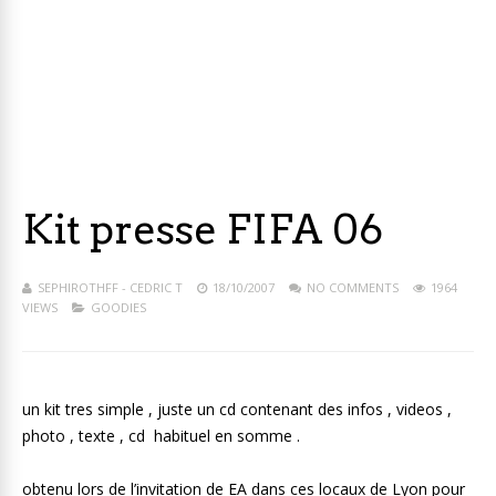
Kit presse FIFA 06
SEPHIROTHFF - CEDRIC T
18/10/2007
NO COMMENTS
1964
VIEWS
GOODIES
un kit tres simple , juste un cd contenant des infos , videos ,
photo , texte , cd habituel en somme .
obtenu lors de l’invitation de EA dans ces locaux de Lyon pour