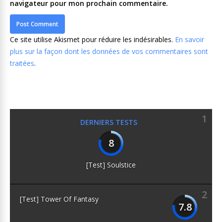
navigateur pour mon prochain commentaire.
Ce site utilise Akismet pour réduire les indésirables.
En savoir
plus sur la façon dont les données de vos commentaires sont
traitées
.
1
DERNIERS TESTS
8
[Test] Soulstice
2
[Test] Tower Of Fantasy
7.8