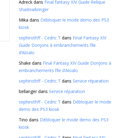
Adreck
dans
Final fantasy XIV Guide Relique
Shadowbringer
Mika
dans
Débloquer le mode demo des PS3
kiosk
sephirothff - Cedric T
dans
Final Fantasy XIV
Guide Donjons à embranchements l’île
d’Aloalo
Shake
dans
Final Fantasy XIV Guide Donjons à
embranchements l’île d’Aloalo
sephirothff - Cedric T
dans
Service réparation
bellanger
dans
Service réparation
sephirothff - Cedric T
dans
Débloquer le mode
demo des PS3 kiosk
Tino
dans
Débloquer le mode demo des PS3
kiosk
sephirothff - Cedric T
dans
Final fantasy XIV