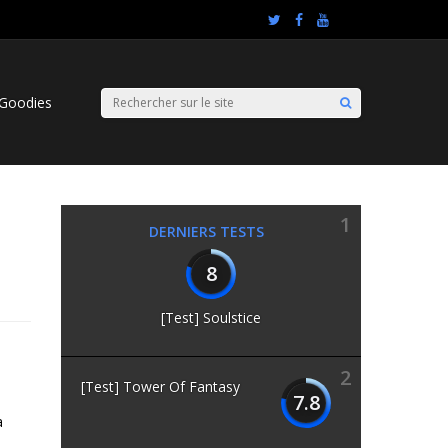
Goodies
1
DERNIERS TESTS
8
[Test] Soulstice
2
[Test] Tower Of Fantasy
7.8
a