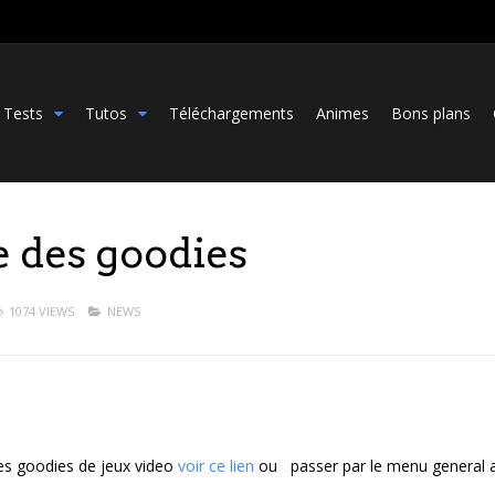
Tests
Tutos
Téléchargements
Animes
Bons plans
te des goodies
1074 VIEWS
NEWS
mes goodies de jeux video
voir ce lien
ou passer par le menu general 