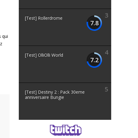
3
[Test] Rollerdrome
7.8
s qui
ez
4
[Test] OlliOlli World
7.2
5
[Test] Destiny 2 : Pack 30eme
anniversaire Bungie