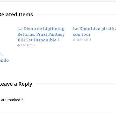
Related Items
La Démo de Ligthning
Le Xbox Live piraté 
Returns: Final Fantasy
son tour
XIII Est Disponible !
28/11/2011
22/01/2014
’s
endo
Leave a Reply
ds are marked
*