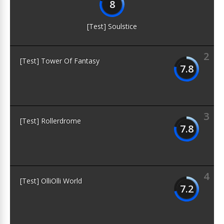
8
[Test] Soulstice
2
[Test] Tower Of Fantasy
7.8
3
[Test] Rollerdrome
7.8
4
[Test] OlliOlli World
7.2