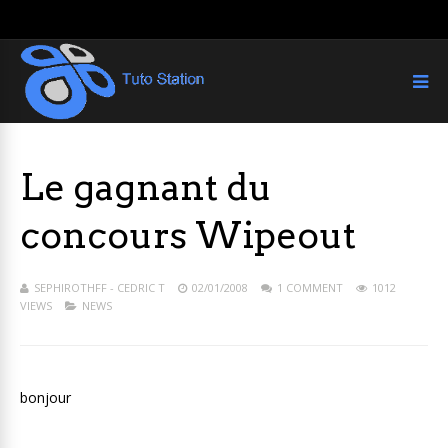
Le gagnant du
concours Wipeout
SEPHIROTHFF - CEDRIC T
02/01/2008
1 COMMENT
1012
VIEWS
NEWS
bonjour