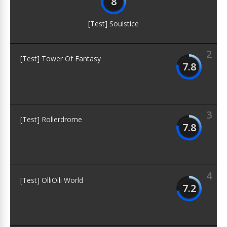
8
[Test] Soulstice
2
[Test] Tower Of Fantasy
7.8
3
[Test] Rollerdrome
7.8
4
[Test] OlliOlli World
7.2